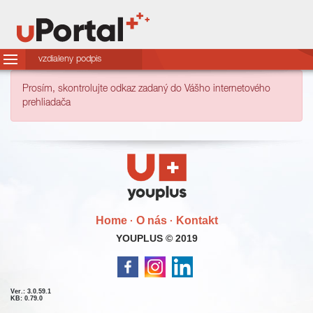
vzdialeny podpis
Prosím, skontrolujte odkaz zadaný do Vášho internetového
prehliadača
Home
O nás
Kontakt
·
·
YOUPLUS © 2019
Ver.: 3.0.59.1
KB: 0.79.0